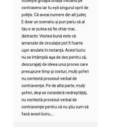
ocolește groapa uriașă trecând pe
contrasens iar tu ești singurul oprit de
poliție. Că aveai numere din alt județ.
E doar un scenariu și pun pariu că al
tău s-ar putea să fie chiar mai…
distractiv. Vestea bună este că
amenzile de circulaţie pot fi foarte
uşor anulate în instanţă. Acest lucru
nu se întâmplă aşa de des pentru că,
descurajaţi de ideea unui proces care
presupune timp şi costuri, mulţi şoferi
nu contestă procesul-verbal de
contravenţie. Pe de altă parte, mulţi
şoferi, deşi se consideră nedreptăţiţi,
nu contestă procesul-verbal de
contravenţie pentru că nu ştiu cum să
facă acest lucru.,...