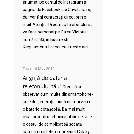
anunțați pe contul de Instagram și
pagina de Facebook ale Cavaleria.ro,
dar vor fi și contactați direct prin e-
mail. Atenție! Predarea telefonului se
va face personal pe Calea Victoriei
numărul 83, în București.
Regulamentul concursului este aici.
Tech
6 May 2015
Ai grijă de bateria
telefonului tău!
Cred că ai
observat cum multe din smartphone-
urile de generație nouă nu mai vin cu
o baterie detașabilă. Ba mai mult,
chiar și pentru tehnicianul din service
e destul de complicat să scoată
bateria unui telefon, precum Galaxy