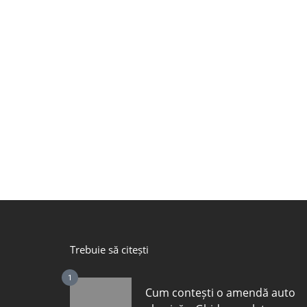
Trebuie să citești
1
Cum contești o amendă auto