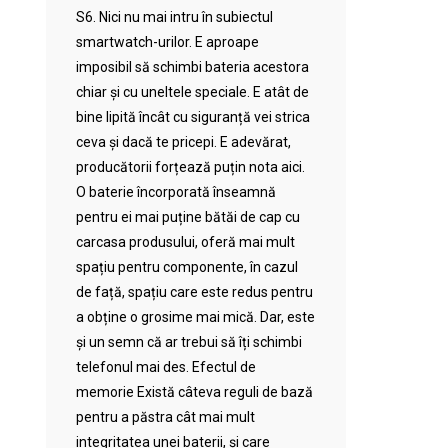
S6. Nici nu mai intru în subiectul
smartwatch-urilor. E aproape
imposibil să schimbi bateria acestora
chiar și cu uneltele speciale. E atât de
bine lipită încât cu siguranță vei strica
ceva și dacă te pricepi. E adevărat,
producătorii forțează puțin nota aici.
O baterie încorporată înseamnă
pentru ei mai puține bătăi de cap cu
carcasa produsului, oferă mai mult
spațiu pentru componente, în cazul
de față, spațiu care este redus pentru
a obține o grosime mai mică. Dar, este
și un semn că ar trebui să îți schimbi
telefonul mai des. Efectul de
memorie Există câteva reguli de bază
pentru a păstra cât mai mult
integritatea unei baterii, și care