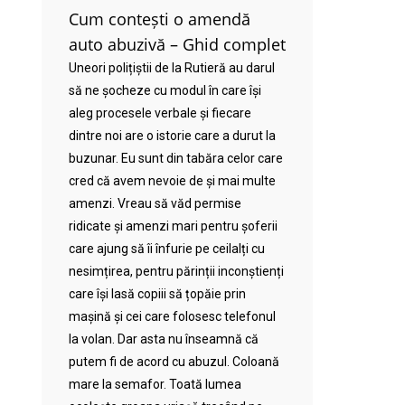
Cum contești o amendă
auto abuzivă – Ghid complet
Uneori polițiștii de la Rutieră au darul
să ne șocheze cu modul în care își
aleg procesele verbale și fiecare
dintre noi are o istorie care a durut la
buzunar. Eu sunt din tabăra celor care
cred că avem nevoie de și mai multe
amenzi. Vreau să văd permise
ridicate și amenzi mari pentru șoferii
care ajung să îi înfurie pe ceilalți cu
nesimțirea, pentru părinții inconștienți
care își lasă copiii să țopăie prin
mașină și cei care folosesc telefonul
la volan. Dar asta nu înseamnă că
putem fi de acord cu abuzul. Coloană
mare la semafor. Toată lumea