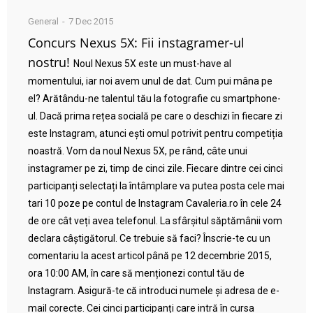
General
7 Dec 2015
Concurs Nexus 5X: Fii instagramer-ul
nostru!
Noul Nexus 5X este un must-have al
momentului, iar noi avem unul de dat. Cum pui mâna pe
el? Arătându-ne talentul tău la fotografie cu smartphone-
ul. Dacă prima rețea socială pe care o deschizi în fiecare zi
este Instagram, atunci ești omul potrivit pentru competiția
noastră. Vom da noul Nexus 5X, pe rând, câte unui
instagramer pe zi, timp de cinci zile. Fiecare dintre cei cinci
participanți selectați la întâmplare va putea posta cele mai
tari 10 poze pe contul de Instagram Cavaleria.ro în cele 24
de ore cât veți avea telefonul. La sfârșitul săptămânii vom
declara câștigătorul. Ce trebuie să faci? Înscrie-te cu un
comentariu la acest articol până pe 12 decembrie 2015,
ora 10:00 AM, în care să menționezi contul tău de
Instagram. Asigură-te că introduci numele și adresa de e-
mail corecte. Cei cinci participanți care intră în cursa