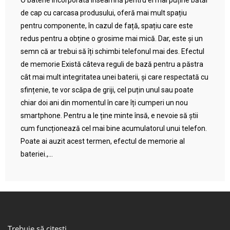
O baterie încorporată înseamnă pentru ei mai puține bătăi
de cap cu carcasa produsului, oferă mai mult spațiu
pentru componente, în cazul de față, spațiu care este
redus pentru a obține o grosime mai mică. Dar, este și un
semn că ar trebui să îți schimbi telefonul mai des. Efectul
de memorie Există câteva reguli de bază pentru a păstra
cât mai mult integritatea unei baterii, și care respectată cu
sfințenie, te vor scăpa de griji, cel puțin unul sau poate
chiar doi ani din momentul în care îți cumperi un nou
smartphone. Pentru a le ține minte însă, e nevoie să știi
cum funcționează cel mai bine acumulatorul unui telefon.
Poate ai auzit acest termen, efectul de memorie al
bateriei.,...
Trebuie să citești