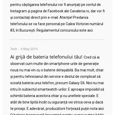
pentru câștigarea telefonului vor fi anunțați pe contul de
Instagram și pagina de Facebook ale Cavaleria.ro, dar vor fi
și contactați direct prin e-mail. Atenție! Predarea
telefonului se va face personal pe Calea Victoriei numărul
83, în București. Regulamentul concursului este aici.
Tech
6 May 2015
Ai grijă de bateria telefonului tău!
Cred că ai
observat cum multe din smartphone-urile de generație
nouă nu mai vin cu o baterie detașabilă. Ba mai mult, chiar
și pentru tehnicianul din service e destul de complicat să
scoată bateria unui telefon, precum Galaxy S6. Nici nu mai
intru în subiectul smartwatch-urilor. E aproape imposibil să
schimbi bateria acestora chiar și cu uneltele speciale. E
atât de bine lipită încât cu siguranță vei strica ceva și dacă
te pricepi. E adevărat, producătorii forțează puțin nota aici.