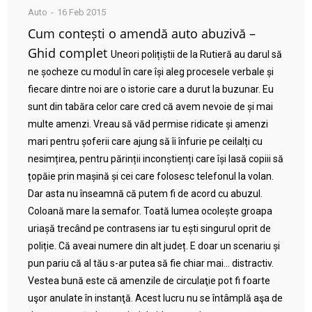
Auto
16 Feb 2015
Cum contești o amendă auto abuzivă –
Ghid complet
Uneori polițiștii de la Rutieră au darul să
ne șocheze cu modul în care își aleg procesele verbale și
fiecare dintre noi are o istorie care a durut la buzunar. Eu
sunt din tabăra celor care cred că avem nevoie de și mai
multe amenzi. Vreau să văd permise ridicate și amenzi
mari pentru șoferii care ajung să îi înfurie pe ceilalți cu
nesimțirea, pentru părinții inconștienți care își lasă copiii să
țopăie prin mașină și cei care folosesc telefonul la volan.
Dar asta nu înseamnă că putem fi de acord cu abuzul.
Coloană mare la semafor. Toată lumea ocolește groapa
uriașă trecând pe contrasens iar tu ești singurul oprit de
poliție. Că aveai numere din alt județ. E doar un scenariu și
pun pariu că al tău s-ar putea să fie chiar mai… distractiv.
Vestea bună este că amenzile de circulaţie pot fi foarte
uşor anulate în instanţă. Acest lucru nu se întâmplă aşa de