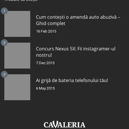
1
Cum contești o amendă auto abuzivă –
Ghid complet
16 Feb 2015
2
Concurs Nexus 5X: Fii instagramer-ul
nostru!
7 Dec 2015
3
Ai grijă de bateria telefonului tău!
6 May 2015