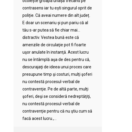
ocolește groapa uriașă trecând pe
contrasens iar tu ești singurul oprit de
poliție. Că aveai numere din alt județ.
E doar un scenariu și pun pariu că al
tău s-ar putea să fie chiar mai…
distractiv. Vestea bună este că
amenzile de circulaţie pot fi foarte
uşor anulate în instanţă. Acest lucru
nu se întâmplă aşa de des pentru că,
descurajaţi de ideea unui proces care
presupune timp şi costuri, mulţi şoferi
nu contestă procesul-verbal de
contravenţie. Pe de altă parte, mulţi
şoferi, deşi se consideră nedreptăţiţi,
nu contestă procesul-verbal de
contravenţie pentru că nu ştiu cum să
facă acest lucru.,...