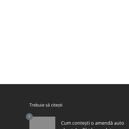
Trebuie să citești
1
Cum contești o amendă auto