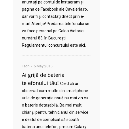
anunțați pe contul de Instagram și
pagina de Facebook ale Cavaleria.ro,
dar vor fi și contactați direct prin e-
mail. Atenție! Predarea telefonului se
va face personal pe Calea Victoriei
numărul 83, în București.
Regulamentul concursului este aici.
Tech
6 May 2015
Ai grijă de bateria
telefonului tău!
Cred că ai
observat cum multe din smartphone-
urile de generație nouă nu mai vin cu
o baterie detașabilă. Ba mai mult,
chiar și pentru tehnicianul din service
e destul de complicat să scoată
bateria unui telefon, precum Galaxy