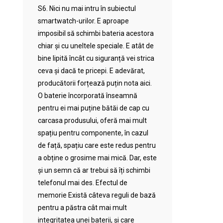
S6. Nici nu mai intru în subiectul
smartwatch-urilor. E aproape
imposibil să schimbi bateria acestora
chiar și cu uneltele speciale. E atât de
bine lipită încât cu siguranță vei strica
ceva și dacă te pricepi. E adevărat,
producătorii forțează puțin nota aici.
O baterie încorporată înseamnă
pentru ei mai puține bătăi de cap cu
carcasa produsului, oferă mai mult
spațiu pentru componente, în cazul
de față, spațiu care este redus pentru
a obține o grosime mai mică. Dar, este
și un semn că ar trebui să îți schimbi
telefonul mai des. Efectul de
memorie Există câteva reguli de bază
pentru a păstra cât mai mult
integritatea unei baterii, și care