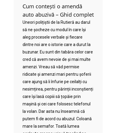
Cum contești o amendă
auto abuzivă – Ghid complet
Uneori polițiștii de la Rutieră au darul
să ne șocheze cu modul în care își
aleg procesele verbale și fiecare
dintre noi are o istorie care a durut la
buzunar. Eu sunt din tabăra celor care
cred că avem nevoie de și mai multe
amenzi. Vreau să văd permise
ridicate și amenzi mari pentru șoferii
care ajung să îi înfurie pe ceilalți cu
nesimțirea, pentru părinții inconștienți
care își lasă copiii să țopăie prin
mașină și cei care folosesc telefonul
la volan. Dar asta nu înseamnă că
putem fi de acord cu abuzul. Coloană
mare la semafor. Toată lumea