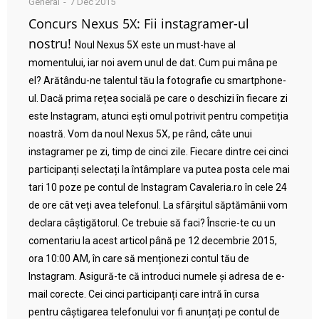
General
7 Dec 2015
Concurs Nexus 5X: Fii instagramer-ul
nostru!
Noul Nexus 5X este un must-have al
momentului, iar noi avem unul de dat. Cum pui mâna pe
el? Arătându-ne talentul tău la fotografie cu smartphone-
ul. Dacă prima rețea socială pe care o deschizi în fiecare zi
este Instagram, atunci ești omul potrivit pentru competiția
noastră. Vom da noul Nexus 5X, pe rând, câte unui
instagramer pe zi, timp de cinci zile. Fiecare dintre cei cinci
participanți selectați la întâmplare va putea posta cele mai
tari 10 poze pe contul de Instagram Cavaleria.ro în cele 24
de ore cât veți avea telefonul. La sfârșitul săptămânii vom
declara câștigătorul. Ce trebuie să faci? Înscrie-te cu un
comentariu la acest articol până pe 12 decembrie 2015,
ora 10:00 AM, în care să menționezi contul tău de
Instagram. Asigură-te că introduci numele și adresa de e-
mail corecte. Cei cinci participanți care intră în cursa
pentru câștigarea telefonului vor fi anunțați pe contul de