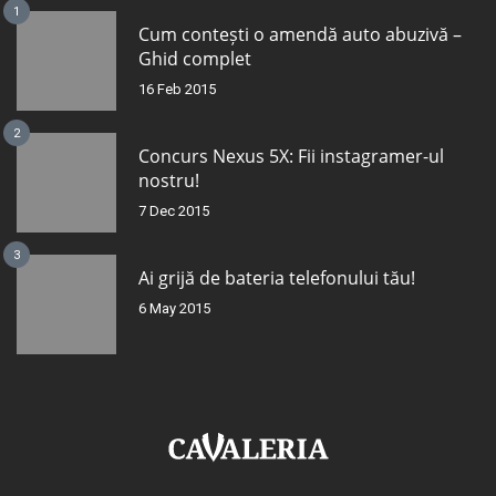
1
Cum contești o amendă auto abuzivă –
Ghid complet
16 Feb 2015
2
Concurs Nexus 5X: Fii instagramer-ul
nostru!
7 Dec 2015
3
Ai grijă de bateria telefonului tău!
6 May 2015