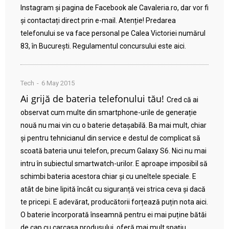
Instagram și pagina de Facebook ale Cavaleria.ro, dar vor fi
și contactați direct prin e-mail. Atenție! Predarea
telefonului se va face personal pe Calea Victoriei numărul
83, în București. Regulamentul concursului este aici.
Tech
6 May 2015
Ai grijă de bateria telefonului tău!
Cred că ai
observat cum multe din smartphone-urile de generație
nouă nu mai vin cu o baterie detașabilă. Ba mai mult, chiar
și pentru tehnicianul din service e destul de complicat să
scoată bateria unui telefon, precum Galaxy S6. Nici nu mai
intru în subiectul smartwatch-urilor. E aproape imposibil să
schimbi bateria acestora chiar și cu uneltele speciale. E
atât de bine lipită încât cu siguranță vei strica ceva și dacă
te pricepi. E adevărat, producătorii forțează puțin nota aici.
O baterie încorporată înseamnă pentru ei mai puține bătăi
de cap cu carcasa produsului, oferă mai mult spațiu