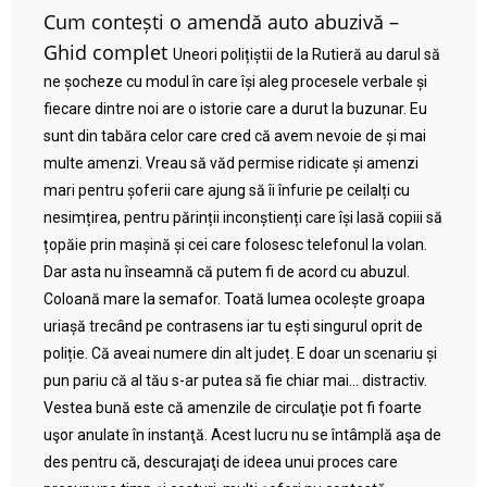
Cum contești o amendă auto abuzivă –
Ghid complet
Uneori polițiștii de la Rutieră au darul să
ne șocheze cu modul în care își aleg procesele verbale și
fiecare dintre noi are o istorie care a durut la buzunar. Eu
sunt din tabăra celor care cred că avem nevoie de și mai
multe amenzi. Vreau să văd permise ridicate și amenzi
mari pentru șoferii care ajung să îi înfurie pe ceilalți cu
nesimțirea, pentru părinții inconștienți care își lasă copiii să
țopăie prin mașină și cei care folosesc telefonul la volan.
Dar asta nu înseamnă că putem fi de acord cu abuzul.
Coloană mare la semafor. Toată lumea ocolește groapa
uriașă trecând pe contrasens iar tu ești singurul oprit de
poliție. Că aveai numere din alt județ. E doar un scenariu și
pun pariu că al tău s-ar putea să fie chiar mai… distractiv.
Vestea bună este că amenzile de circulaţie pot fi foarte
uşor anulate în instanţă. Acest lucru nu se întâmplă aşa de
des pentru că, descurajaţi de ideea unui proces care