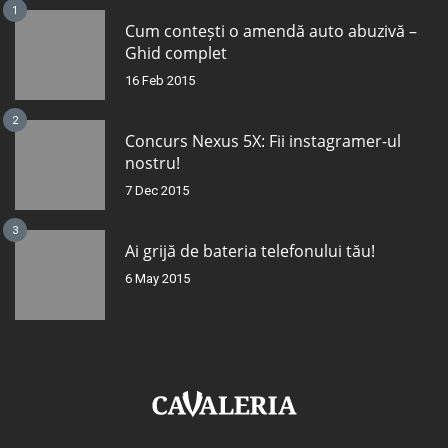
1
Cum contești o amendă auto abuzivă –
Ghid complet
16 Feb 2015
2
Concurs Nexus 5X: Fii instagramer-ul
nostru!
7 Dec 2015
3
Ai grijă de bateria telefonului tău!
6 May 2015