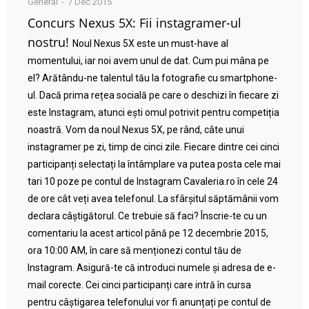
General
7 Dec 2015
Concurs Nexus 5X: Fii instagramer-ul
nostru!
Noul Nexus 5X este un must-have al
momentului, iar noi avem unul de dat. Cum pui mâna pe
el? Arătându-ne talentul tău la fotografie cu smartphone-
ul. Dacă prima rețea socială pe care o deschizi în fiecare zi
este Instagram, atunci ești omul potrivit pentru competiția
noastră. Vom da noul Nexus 5X, pe rând, câte unui
instagramer pe zi, timp de cinci zile. Fiecare dintre cei cinci
participanți selectați la întâmplare va putea posta cele mai
tari 10 poze pe contul de Instagram Cavaleria.ro în cele 24
de ore cât veți avea telefonul. La sfârșitul săptămânii vom
declara câștigătorul. Ce trebuie să faci? Înscrie-te cu un
comentariu la acest articol până pe 12 decembrie 2015,
ora 10:00 AM, în care să menționezi contul tău de
Instagram. Asigură-te că introduci numele și adresa de e-
mail corecte. Cei cinci participanți care intră în cursa
pentru câștigarea telefonului vor fi anunțați pe contul de