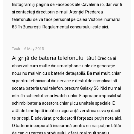
Instagram și pagina de Facebook ale Cavaleria.ro, dar vor fi
și contactați direct prin e-mail. Atenție! Predarea
telefonului se va face personal pe Calea Victoriei numărul
83, în București. Regulamentul concursului este aici.
Tech
6 May 2015
Ai grijă de bateria telefonului tău!
Cred că ai
observat cum multe din smartphone-urile de generație
nouă nu mai vin cu o baterie detașabilă. Ba mai mult, chiar
și pentru tehnicianul din service e destul de complicat să
scoată bateria unui telefon, precum Galaxy S6. Nici nu mai
intru în subiectul smartwatch-urilor. E aproape imposibil să
schimbi bateria acestora chiar și cu uneltele speciale. E
atât de bine lipită încât cu siguranță vei strica ceva și dacă
te pricepi. E adevărat, producătorii forțează puțin nota aici.
O baterie încorporată înseamnă pentru ei mai puține bătăi
de cap cu carcasa produsului, oferă mai mult spațiu