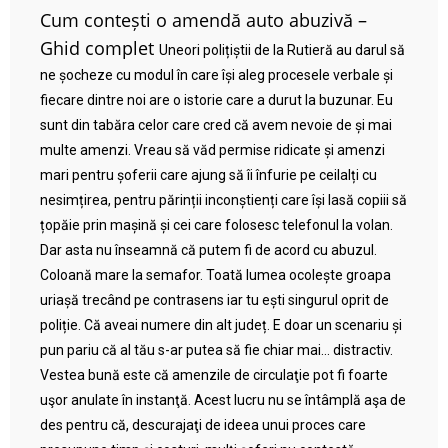
Cum contești o amendă auto abuzivă –
Ghid complet
Uneori polițiștii de la Rutieră au darul să
ne șocheze cu modul în care își aleg procesele verbale și
fiecare dintre noi are o istorie care a durut la buzunar. Eu
sunt din tabăra celor care cred că avem nevoie de și mai
multe amenzi. Vreau să văd permise ridicate și amenzi
mari pentru șoferii care ajung să îi înfurie pe ceilalți cu
nesimțirea, pentru părinții inconștienți care își lasă copiii să
țopăie prin mașină și cei care folosesc telefonul la volan.
Dar asta nu înseamnă că putem fi de acord cu abuzul.
Coloană mare la semafor. Toată lumea ocolește groapa
uriașă trecând pe contrasens iar tu ești singurul oprit de
poliție. Că aveai numere din alt județ. E doar un scenariu și
pun pariu că al tău s-ar putea să fie chiar mai… distractiv.
Vestea bună este că amenzile de circulaţie pot fi foarte
uşor anulate în instanţă. Acest lucru nu se întâmplă aşa de
des pentru că, descurajaţi de ideea unui proces care