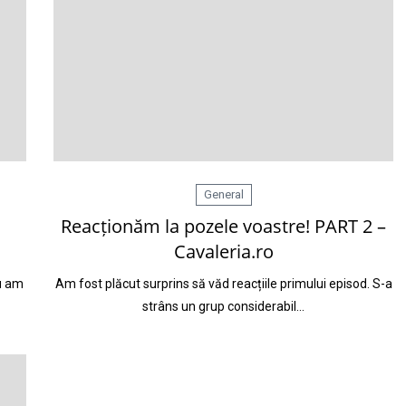
General
Reacționăm la pozele voastre! PART 2 –
Cavaleria.ro
Eu am
Am fost plăcut surprins să văd reacțiile primului episod. S-a
strâns un grup considerabil…