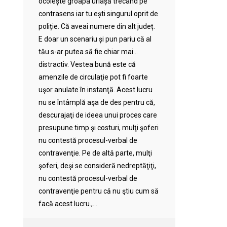
ocolește groapa uriașă trecând pe
contrasens iar tu ești singurul oprit de
poliție. Că aveai numere din alt județ.
E doar un scenariu și pun pariu că al
tău s-ar putea să fie chiar mai…
distractiv. Vestea bună este că
amenzile de circulaţie pot fi foarte
uşor anulate în instanţă. Acest lucru
nu se întâmplă aşa de des pentru că,
descurajaţi de ideea unui proces care
presupune timp şi costuri, mulţi şoferi
nu contestă procesul-verbal de
contravenţie. Pe de altă parte, mulţi
şoferi, deşi se consideră nedreptăţiţi,
nu contestă procesul-verbal de
contravenţie pentru că nu ştiu cum să
facă acest lucru.,...