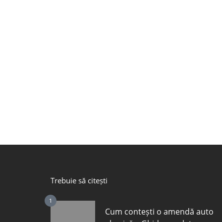
Trebuie să citești
1
Cum contești o amendă auto