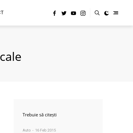
CT
cale
Trebuie să citești
Auto
16 Feb 2015