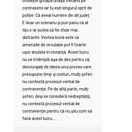
ocolește groapa uriașă trecând pe
contrasens iar tu ești singurul oprit de
poliție. Că aveai numere din alt județ.
E doar un scenariu și pun pariu că al
tău s-ar putea să fie chiar mai…
distractiv. Vestea bună este că
amenzile de circulaţie pot fi foarte
uşor anulate în instanţă. Acest lucru
nu se întâmplă aşa de des pentru că,
descurajaţi de ideea unui proces care
presupune timp şi costuri, mulţi şoferi
nu contestă procesul-verbal de
contravenţie. Pe de altă parte, mulţi
şoferi, deşi se consideră nedreptăţiţi,
nu contestă procesul-verbal de
contravenţie pentru că nu ştiu cum să
facă acest lucru.,...