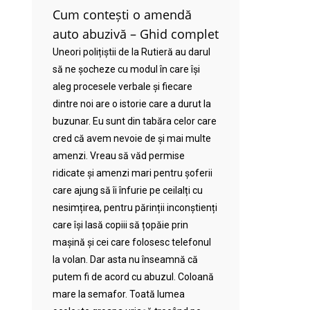
Cum contești o amendă
auto abuzivă – Ghid complet
Uneori polițiștii de la Rutieră au darul
să ne șocheze cu modul în care își
aleg procesele verbale și fiecare
dintre noi are o istorie care a durut la
buzunar. Eu sunt din tabăra celor care
cred că avem nevoie de și mai multe
amenzi. Vreau să văd permise
ridicate și amenzi mari pentru șoferii
care ajung să îi înfurie pe ceilalți cu
nesimțirea, pentru părinții inconștienți
care își lasă copiii să țopăie prin
mașină și cei care folosesc telefonul
la volan. Dar asta nu înseamnă că
putem fi de acord cu abuzul. Coloană
mare la semafor. Toată lumea