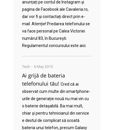
anunțați pe contul de Instagram și
pagina de Facebook ale Cavaleria.ro,
dar vor fi și contactați direct prin e-
mail. Atenție! Predarea telefonului se
va face personal pe Calea Victoriei
numărul 83, în București.
Regulamentul concursului este aici.
Tech
6 May 2015
Ai grijă de bateria
telefonului tău!
Cred că ai
observat cum multe din smartphone-
urile de generație nouă nu mai vin cu
o baterie detașabilă. Ba mai mult,
chiar și pentru tehnicianul din service
e destul de complicat să scoată
bateria unui telefon, precum Galaxy