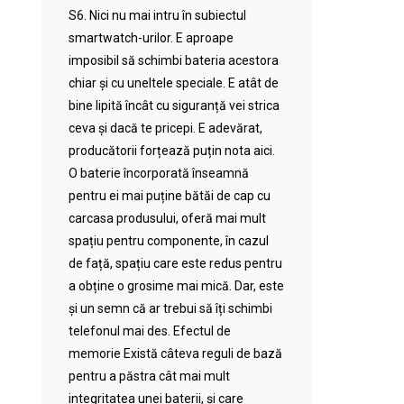
S6. Nici nu mai intru în subiectul
smartwatch-urilor. E aproape
imposibil să schimbi bateria acestora
chiar și cu uneltele speciale. E atât de
bine lipită încât cu siguranță vei strica
ceva și dacă te pricepi. E adevărat,
producătorii forțează puțin nota aici.
O baterie încorporată înseamnă
pentru ei mai puține bătăi de cap cu
carcasa produsului, oferă mai mult
spațiu pentru componente, în cazul
de față, spațiu care este redus pentru
a obține o grosime mai mică. Dar, este
și un semn că ar trebui să îți schimbi
telefonul mai des. Efectul de
memorie Există câteva reguli de bază
pentru a păstra cât mai mult
integritatea unei baterii, și care