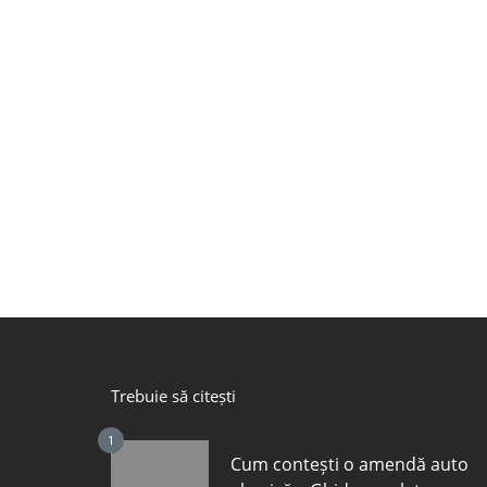
Trebuie să citești
1
Cum contești o amendă auto