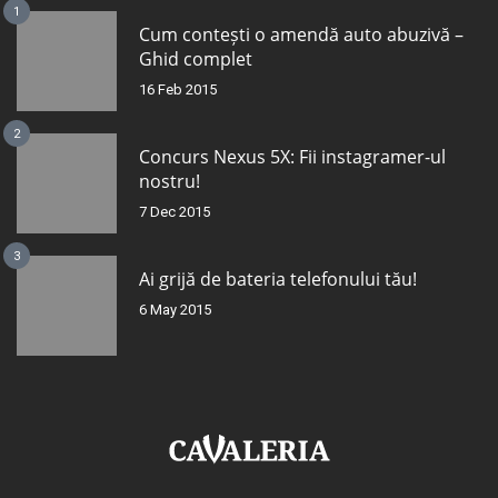
1
Cum contești o amendă auto abuzivă –
Ghid complet
16 Feb 2015
2
Concurs Nexus 5X: Fii instagramer-ul
nostru!
7 Dec 2015
3
Ai grijă de bateria telefonului tău!
6 May 2015