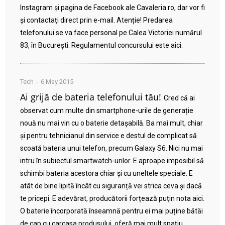
Instagram și pagina de Facebook ale Cavaleria.ro, dar vor fi
și contactați direct prin e-mail. Atenție! Predarea
telefonului se va face personal pe Calea Victoriei numărul
83, în București. Regulamentul concursului este aici.
Tech
6 May 2015
Ai grijă de bateria telefonului tău!
Cred că ai
observat cum multe din smartphone-urile de generație
nouă nu mai vin cu o baterie detașabilă. Ba mai mult, chiar
și pentru tehnicianul din service e destul de complicat să
scoată bateria unui telefon, precum Galaxy S6. Nici nu mai
intru în subiectul smartwatch-urilor. E aproape imposibil să
schimbi bateria acestora chiar și cu uneltele speciale. E
atât de bine lipită încât cu siguranță vei strica ceva și dacă
te pricepi. E adevărat, producătorii forțează puțin nota aici.
O baterie încorporată înseamnă pentru ei mai puține bătăi
de cap cu carcasa produsului, oferă mai mult spațiu