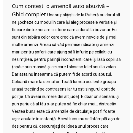
Cum contești o amendă auto abuzivă –
Ghid complet
Uneori polițiștii de la Rutieră au darul să
ne șocheze cu modul în care își aleg procesele verbale și
fiecare dintre noi are o istorie care a durut la buzunar. Eu
sunt din tabăra celor care cred că avem nevoie de și mai
multe amenzi. Vreau să văd permise ridicate și amenzi
mari pentru șoferii care ajung să îi înfurie pe ceilalți cu
nesimțirea, pentru părinții inconștienți care își lasă copiii să
țopăie prin mașină și cei care folosesc telefonul la volan.
Dar asta nu înseamnă că putem fi de acord cu abuzul.
Coloană mare la semafor. Toată lumea ocolește groapa
uriașă trecând pe contrasens iar tu ești singurul oprit de
poliție. Că aveai numere din alt județ. E doar un scenariu și
pun pariu că al tău s-ar putea să fie chiar mai… distractiv.
Vestea bună este că amenzile de circulaţie pot fi foarte
uşor anulate în instanţă. Acest lucru nu se întâmplă aşa de
des pentru că, descurajaţi de ideea unui proces care