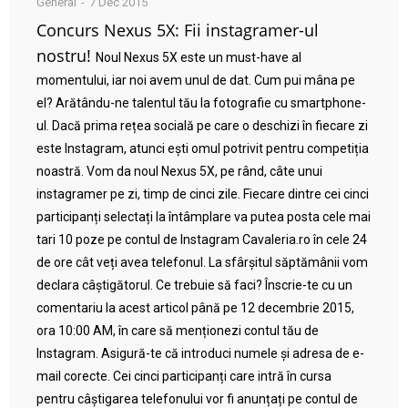
General
7 Dec 2015
Concurs Nexus 5X: Fii instagramer-ul
nostru!
Noul Nexus 5X este un must-have al
momentului, iar noi avem unul de dat. Cum pui mâna pe
el? Arătându-ne talentul tău la fotografie cu smartphone-
ul. Dacă prima rețea socială pe care o deschizi în fiecare zi
este Instagram, atunci ești omul potrivit pentru competiția
noastră. Vom da noul Nexus 5X, pe rând, câte unui
instagramer pe zi, timp de cinci zile. Fiecare dintre cei cinci
participanți selectați la întâmplare va putea posta cele mai
tari 10 poze pe contul de Instagram Cavaleria.ro în cele 24
de ore cât veți avea telefonul. La sfârșitul săptămânii vom
declara câștigătorul. Ce trebuie să faci? Înscrie-te cu un
comentariu la acest articol până pe 12 decembrie 2015,
ora 10:00 AM, în care să menționezi contul tău de
Instagram. Asigură-te că introduci numele și adresa de e-
mail corecte. Cei cinci participanți care intră în cursa
pentru câștigarea telefonului vor fi anunțați pe contul de