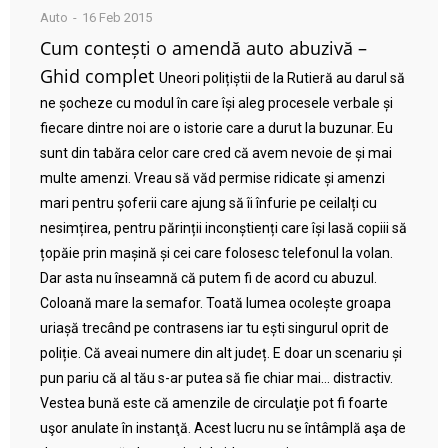
Auto
16 Feb 2015
Cum contești o amendă auto abuzivă –
Ghid complet
Uneori polițiștii de la Rutieră au darul să
ne șocheze cu modul în care își aleg procesele verbale și
fiecare dintre noi are o istorie care a durut la buzunar. Eu
sunt din tabăra celor care cred că avem nevoie de și mai
multe amenzi. Vreau să văd permise ridicate și amenzi
mari pentru șoferii care ajung să îi înfurie pe ceilalți cu
nesimțirea, pentru părinții inconștienți care își lasă copiii să
țopăie prin mașină și cei care folosesc telefonul la volan.
Dar asta nu înseamnă că putem fi de acord cu abuzul.
Coloană mare la semafor. Toată lumea ocolește groapa
uriașă trecând pe contrasens iar tu ești singurul oprit de
poliție. Că aveai numere din alt județ. E doar un scenariu și
pun pariu că al tău s-ar putea să fie chiar mai… distractiv.
Vestea bună este că amenzile de circulaţie pot fi foarte
uşor anulate în instanţă. Acest lucru nu se întâmplă aşa de