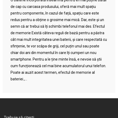
O baterie încorporată înseamnă pentru ei mai puține bătăi
de cap cu carcasa produsului, oferă mai mult spațiu
pentru componente, în cazul de față, spațiu care este
redus pentru a obține o grosime mai mică. Dar, este și un
semn că ar trebui să îți schimbi telefonul mai des. Efectul
de memorie Există câteva reguli de bază pentru a păstra
cât mai mult integritatea unei baterii, și care respectată cu
sfințenie, te vor scăpa de griji, cel puțin unul sau poate
chiar doi ani din momentul în care îți cumperi un nou
smartphone. Pentru a le ține minte însă, e nevoie să știi
cum funcționează cel mai bine acumulatorul unui telefon.
Poate ai auzit acest termen, efectul de memorie al
bateriei.,...
Trebuie să citești