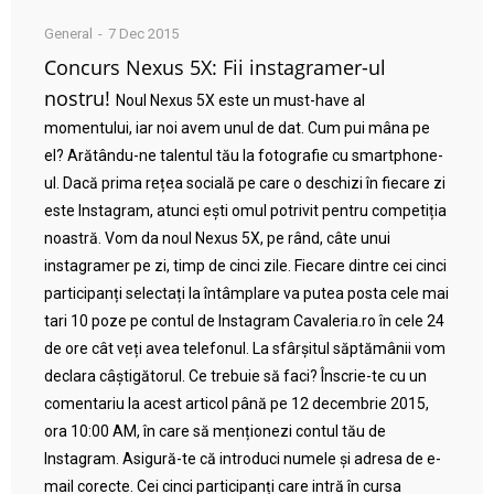
General
7 Dec 2015
Concurs Nexus 5X: Fii instagramer-ul
nostru!
Noul Nexus 5X este un must-have al
momentului, iar noi avem unul de dat. Cum pui mâna pe
el? Arătându-ne talentul tău la fotografie cu smartphone-
ul. Dacă prima rețea socială pe care o deschizi în fiecare zi
este Instagram, atunci ești omul potrivit pentru competiția
noastră. Vom da noul Nexus 5X, pe rând, câte unui
instagramer pe zi, timp de cinci zile. Fiecare dintre cei cinci
participanți selectați la întâmplare va putea posta cele mai
tari 10 poze pe contul de Instagram Cavaleria.ro în cele 24
de ore cât veți avea telefonul. La sfârșitul săptămânii vom
declara câștigătorul. Ce trebuie să faci? Înscrie-te cu un
comentariu la acest articol până pe 12 decembrie 2015,
ora 10:00 AM, în care să menționezi contul tău de
Instagram. Asigură-te că introduci numele și adresa de e-
mail corecte. Cei cinci participanți care intră în cursa