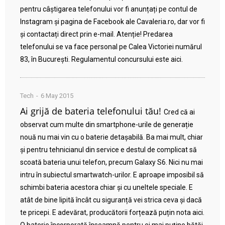
pentru câștigarea telefonului vor fi anunțați pe contul de
Instagram și pagina de Facebook ale Cavaleria.ro, dar vor fi
și contactați direct prin e-mail. Atenție! Predarea
telefonului se va face personal pe Calea Victoriei numărul
83, în București. Regulamentul concursului este aici.
Tech
6 May 2015
Ai grijă de bateria telefonului tău!
Cred că ai
observat cum multe din smartphone-urile de generație
nouă nu mai vin cu o baterie detașabilă. Ba mai mult, chiar
și pentru tehnicianul din service e destul de complicat să
scoată bateria unui telefon, precum Galaxy S6. Nici nu mai
intru în subiectul smartwatch-urilor. E aproape imposibil să
schimbi bateria acestora chiar și cu uneltele speciale. E
atât de bine lipită încât cu siguranță vei strica ceva și dacă
te pricepi. E adevărat, producătorii forțează puțin nota aici.