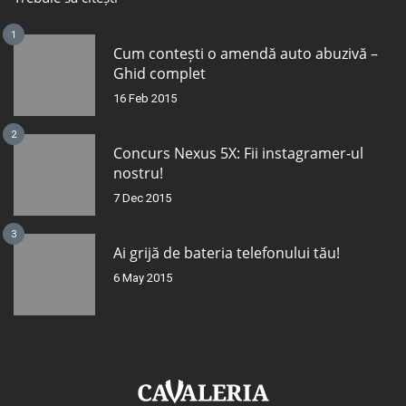
1
Cum contești o amendă auto abuzivă –
Ghid complet
16 Feb 2015
2
Concurs Nexus 5X: Fii instagramer-ul
nostru!
7 Dec 2015
3
Ai grijă de bateria telefonului tău!
6 May 2015