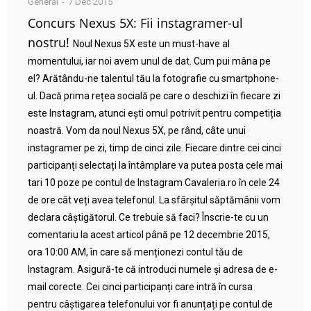
General
7 Dec 2015
Concurs Nexus 5X: Fii instagramer-ul
nostru!
Noul Nexus 5X este un must-have al
momentului, iar noi avem unul de dat. Cum pui mâna pe
el? Arătându-ne talentul tău la fotografie cu smartphone-
ul. Dacă prima rețea socială pe care o deschizi în fiecare zi
este Instagram, atunci ești omul potrivit pentru competiția
noastră. Vom da noul Nexus 5X, pe rând, câte unui
instagramer pe zi, timp de cinci zile. Fiecare dintre cei cinci
participanți selectați la întâmplare va putea posta cele mai
tari 10 poze pe contul de Instagram Cavaleria.ro în cele 24
de ore cât veți avea telefonul. La sfârșitul săptămânii vom
declara câștigătorul. Ce trebuie să faci? Înscrie-te cu un
comentariu la acest articol până pe 12 decembrie 2015,
ora 10:00 AM, în care să menționezi contul tău de
Instagram. Asigură-te că introduci numele și adresa de e-
mail corecte. Cei cinci participanți care intră în cursa
pentru câștigarea telefonului vor fi anunțați pe contul de