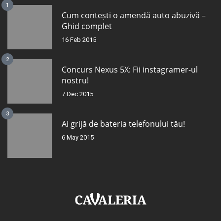
1
Cum contești o amendă auto abuzivă –
Ghid complet
16 Feb 2015
2
Concurs Nexus 5X: Fii instagramer-ul
nostru!
7 Dec 2015
3
Ai grijă de bateria telefonului tău!
6 May 2015