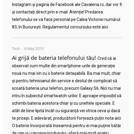
Instagram și pagina de Facebook ale Cavaleria.ro, dar vor fi
și contactați direct prin e-mail. Atenție! Predarea
telefonului se va face personal pe Calea Victoriei numărul
83, în București. Regulamentul concursului este aici.
Tech
6 May 2015
Ai grijă de bateria telefonului tău!
Cred că ai
observat cum multe din smartphone-urile de generație
nouă nu mai vin cu o baterie detașabilă. Ba mai mult, chiar
și pentru tehnicianul din service e destul de complicat să
scoată bateria unui telefon, precum Galaxy S6. Nici nu mai
intru în subiectul smartwatch-urilor. E aproape imposibil să
schimbi bateria acestora chiar și cu uneltele speciale. E
atât de bine lipită încât cu siguranță vei strica ceva și dacă
te pricepi. E adevărat, producătorii forțează puțin nota aici.
O baterie încorporată înseamnă pentru ei mai puține bătăi
de cap cu carcasa produsului, oferă mai mult spațiu