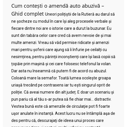
Cum contești o amendă auto abuzivă –
Ghid complet
Uneori polițiștii de la Rutieră au darul să
ne șocheze cu modul în care își aleg procesele verbale și
fiecare dintre noi are o istorie care a durut la buzunar. Eu
sunt din tabăra celor care cred că avem nevoie de și mai
multe amenzi. Vreau să văd permise ridicate și amenzi
mari pentru șoferii care ajung să îi înfurie pe ceilalți cu
nesimțirea, pentru părinții inconștienți care își lasă copiii să
țopăie prin mașină și cei care folosesc telefonul la volan.
Dar asta nu înseamnă că putem fi de acord cu abuzul.
Coloană mare la semafor. Toată lumea ocolește groapa
uriașă trecând pe contrasens iar tu ești singurul oprit de
poliție. Că aveai numere din alt județ. E doar un scenariu și
pun pariu că al tău s-ar putea să fie chiar mai… distractiv.
Vestea bună este că amenzile de circulaţie pot fi foarte
uşor anulate în instanţă. Acest lucru nu se întâmplă aşa de
des pentru că, descurajaţi de ideea unui proces care