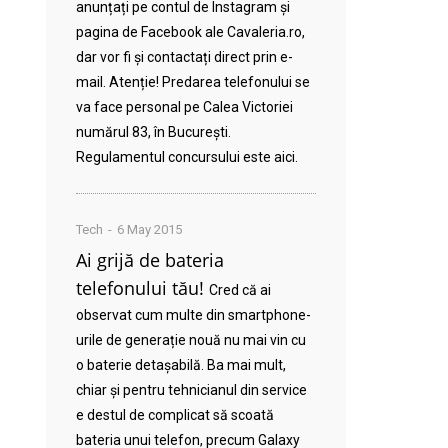
anunțați pe contul de Instagram și
pagina de Facebook ale Cavaleria.ro,
dar vor fi și contactați direct prin e-
mail. Atenție! Predarea telefonului se
va face personal pe Calea Victoriei
numărul 83, în București.
Regulamentul concursului este aici.
Tech
6 May 2015
Ai grijă de bateria
telefonului tău!
Cred că ai
observat cum multe din smartphone-
urile de generație nouă nu mai vin cu
o baterie detașabilă. Ba mai mult,
chiar și pentru tehnicianul din service
e destul de complicat să scoată
bateria unui telefon, precum Galaxy