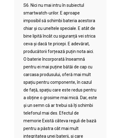
S6. Nici nu mai intru în subiectul
smartwatch-urilor. E aproape
imposibil să schimbi bateria acestora
chiar și cu uneltele speciale. E atât de
bine lipită încât cu siguranță vei strica
ceva și dacă te pricepi. E adevărat,
producătorii forțează puțin nota aici.
O baterie încorporată înseamnă
pentru ei mai puține bătăi de cap cu
carcasa produsului, oferă mai mult
spațiu pentru componente, în cazul
de față, spațiu care este redus pentru
a obține o grosime mai mică. Dar, este
și un semn că ar trebui să îți schimbi
telefonul mai des. Efectul de
memorie Există câteva reguli de bază
pentru a păstra cât mai mult
integritatea unei baterii, și care