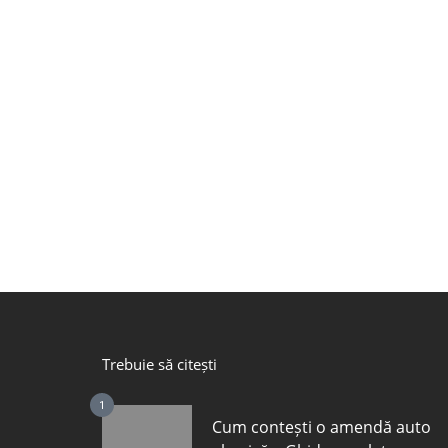
Trebuie să citești
1
Cum contești o amendă auto