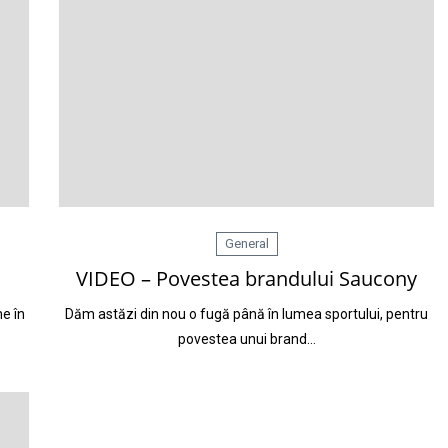
General
VIDEO – Povestea brandului Saucony
me în
Dăm astăzi din nou o fugă până în lumea sportului, pentru
povestea unui brand…