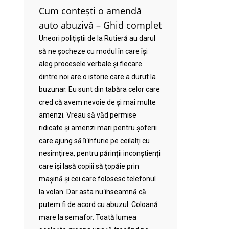
Cum contești o amendă
auto abuzivă – Ghid complet
Uneori polițiștii de la Rutieră au darul
să ne șocheze cu modul în care își
aleg procesele verbale și fiecare
dintre noi are o istorie care a durut la
buzunar. Eu sunt din tabăra celor care
cred că avem nevoie de și mai multe
amenzi. Vreau să văd permise
ridicate și amenzi mari pentru șoferii
care ajung să îi înfurie pe ceilalți cu
nesimțirea, pentru părinții inconștienți
care își lasă copiii să țopăie prin
mașină și cei care folosesc telefonul
la volan. Dar asta nu înseamnă că
putem fi de acord cu abuzul. Coloană
mare la semafor. Toată lumea