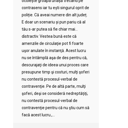
ocolește groapa uriașă trecând pe
contrasens iar tu ești singurul oprit de
poliție. Că aveai numere din alt județ.
E doar un scenariu și pun pariu că al
tău s-ar putea să fie chiar mai…
distractiv. Vestea bună este că
amenzile de circulaţie pot fi foarte
uşor anulate în instanţă. Acest lucru
nu se întâmplă aşa de des pentru că,
descurajaţi de ideea unui proces care
presupune timp şi costuri, mulţi şoferi
nu contestă procesul-verbal de
contravenţie. Pe de altă parte, mulţi
şoferi, deşi se consideră nedreptăţiţi,
nu contestă procesul-verbal de
contravenţie pentru că nu ştiu cum să
facă acest lucru.,...