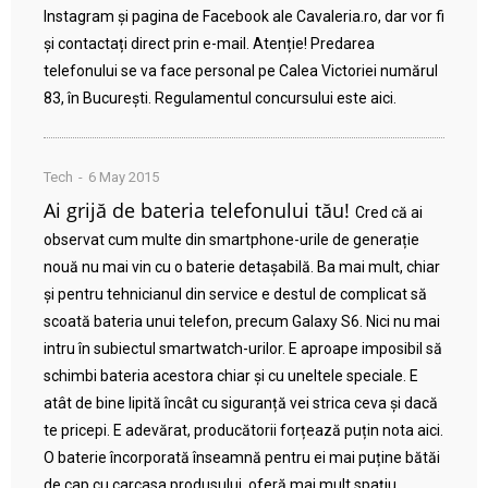
Instagram și pagina de Facebook ale Cavaleria.ro, dar vor fi
și contactați direct prin e-mail. Atenție! Predarea
telefonului se va face personal pe Calea Victoriei numărul
83, în București. Regulamentul concursului este aici.
Tech
6 May 2015
Ai grijă de bateria telefonului tău!
Cred că ai
observat cum multe din smartphone-urile de generație
nouă nu mai vin cu o baterie detașabilă. Ba mai mult, chiar
și pentru tehnicianul din service e destul de complicat să
scoată bateria unui telefon, precum Galaxy S6. Nici nu mai
intru în subiectul smartwatch-urilor. E aproape imposibil să
schimbi bateria acestora chiar și cu uneltele speciale. E
atât de bine lipită încât cu siguranță vei strica ceva și dacă
te pricepi. E adevărat, producătorii forțează puțin nota aici.
O baterie încorporată înseamnă pentru ei mai puține bătăi
de cap cu carcasa produsului, oferă mai mult spațiu