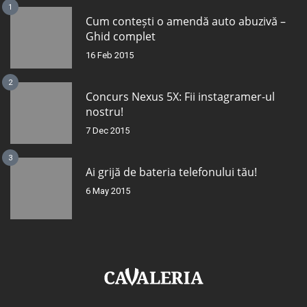
1
Cum contești o amendă auto abuzivă –
Ghid complet
16 Feb 2015
2
Concurs Nexus 5X: Fii instagramer-ul
nostru!
7 Dec 2015
3
Ai grijă de bateria telefonului tău!
6 May 2015