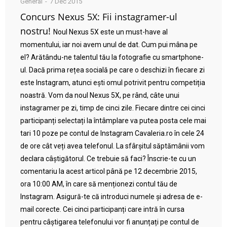
General
7 Dec 2015
Concurs Nexus 5X: Fii instagramer-ul
nostru!
Noul Nexus 5X este un must-have al
momentului, iar noi avem unul de dat. Cum pui mâna pe
el? Arătându-ne talentul tău la fotografie cu smartphone-
ul. Dacă prima rețea socială pe care o deschizi în fiecare zi
este Instagram, atunci ești omul potrivit pentru competiția
noastră. Vom da noul Nexus 5X, pe rând, câte unui
instagramer pe zi, timp de cinci zile. Fiecare dintre cei cinci
participanți selectați la întâmplare va putea posta cele mai
tari 10 poze pe contul de Instagram Cavaleria.ro în cele 24
de ore cât veți avea telefonul. La sfârșitul săptămânii vom
declara câștigătorul. Ce trebuie să faci? Înscrie-te cu un
comentariu la acest articol până pe 12 decembrie 2015,
ora 10:00 AM, în care să menționezi contul tău de
Instagram. Asigură-te că introduci numele și adresa de e-
mail corecte. Cei cinci participanți care intră în cursa
pentru câștigarea telefonului vor fi anunțați pe contul de