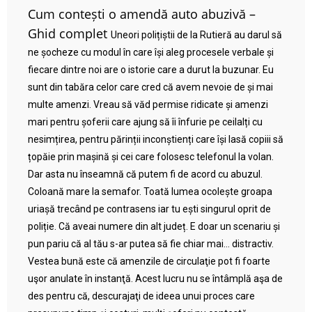
Cum contești o amendă auto abuzivă –
Ghid complet
Uneori polițiștii de la Rutieră au darul să
ne șocheze cu modul în care își aleg procesele verbale și
fiecare dintre noi are o istorie care a durut la buzunar. Eu
sunt din tabăra celor care cred că avem nevoie de și mai
multe amenzi. Vreau să văd permise ridicate și amenzi
mari pentru șoferii care ajung să îi înfurie pe ceilalți cu
nesimțirea, pentru părinții inconștienți care își lasă copiii să
țopăie prin mașină și cei care folosesc telefonul la volan.
Dar asta nu înseamnă că putem fi de acord cu abuzul.
Coloană mare la semafor. Toată lumea ocolește groapa
uriașă trecând pe contrasens iar tu ești singurul oprit de
poliție. Că aveai numere din alt județ. E doar un scenariu și
pun pariu că al tău s-ar putea să fie chiar mai… distractiv.
Vestea bună este că amenzile de circulaţie pot fi foarte
uşor anulate în instanţă. Acest lucru nu se întâmplă aşa de
des pentru că, descurajaţi de ideea unui proces care